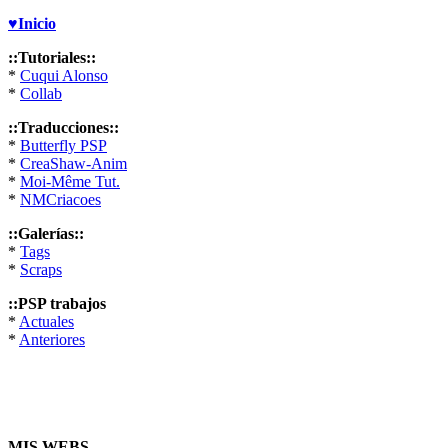
♥Inicio
::Tutoriales::
*
Cuqui Alonso
*
Collab
::Traducciones::
*
Butterfly PSP
*
CreaShaw-Anim
*
Moi-Même Tut.
*
NMCriacoes
::Galerías::
*
Tags
*
Scraps
::PSP trabajos
*
Actuales
*
Anteriores
MIS WEBS